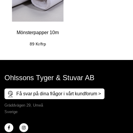
Mönsterpapper 10m
89 Kr/frp
Ohlssons Tyger & Stuvar AB
Få svar på dina frågor i vårt kundforum >
Gräddvägen 29, Umeå
Sverige