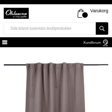
Varukorg
Kundforum
Register
Sign In