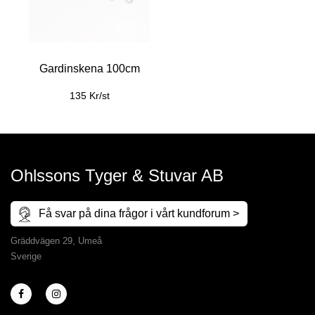
Gardinskena 100cm
135 Kr/st
Ohlssons Tyger & Stuvar AB
Få svar på dina frågor i vårt kundforum >
Gräddvägen 29, Umeå
Sverige