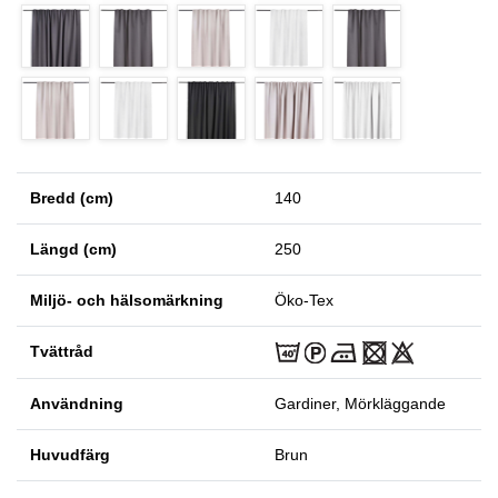
Bredd (cm)
140
Längd (cm)
250
Miljö- och hälsomärkning
Öko-Tex
Tvättråd
Användning
Gardiner, Mörkläggande
Huvudfärg
Brun