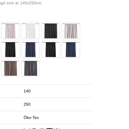
ängd som är 140x250cm.
140
250
Öko-Tex