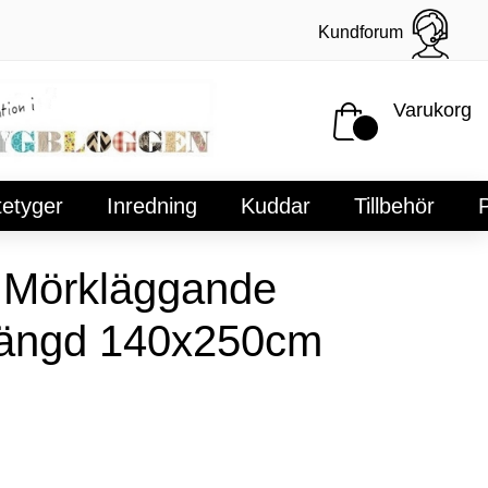
Kundforum
Varukorg
tetyger
Inredning
Kuddar
Tillbehör
P
 Mörkläggande
längd 140x250cm