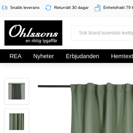
Snabb leverans
Returrätt 30 dagar
Enhetsfrakt 79 
REA
Nyheter
Erbjudanden
Hemtexti
Register
Sign In