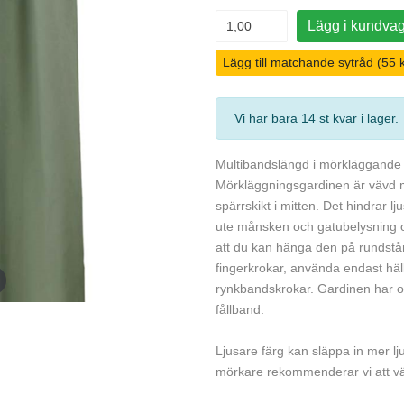
Lägg i kundva
Lägg till matchande sytråd (55 k
Vi har bara 14 st kvar i lager
Multibandslängd i mörkläggande mj
Mörkläggningsgardinen är vävd m
spärrskikt i mitten. Det hindrar l
ute månsken och gatubelysning o
att du kan hänga den på runds
fingerkrokar, använda endast häl
rynkbandskrokar. Gardinen har ove
fållband.
Ljusare färg kan släppa in mer l
mörkare rekommenderar vi att vä