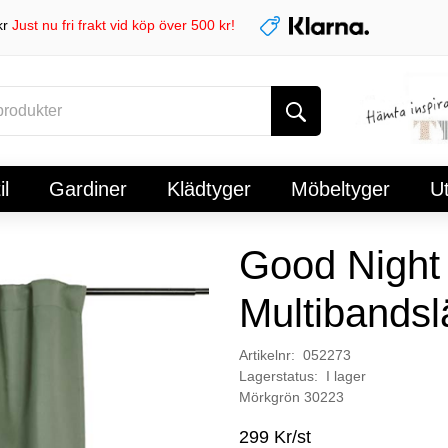
kr
Just nu fri frakt vid köp över 500 kr!
l
Gardiner
Klädtyger
Möbeltyger
U
Good Night
Multibands
Artikelnr: 052273
Lagerstatus: I lager
Mörkgrön 30223
299 Kr/st