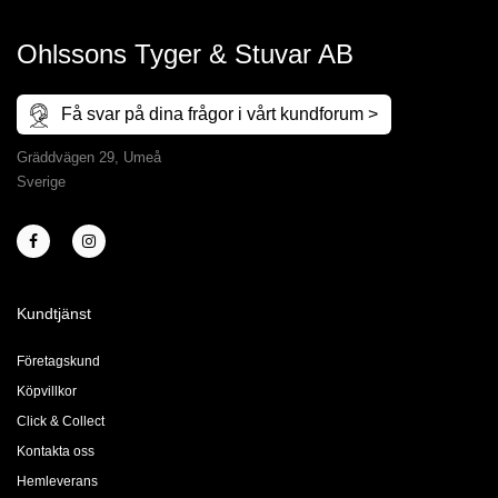
Ohlssons Tyger & Stuvar AB
Få svar på dina frågor i vårt kundforum >
Gräddvägen 29, Umeå
Sverige
Kundtjänst
Företagskund
Köpvillkor
Click & Collect
Kontakta oss
Hemleverans