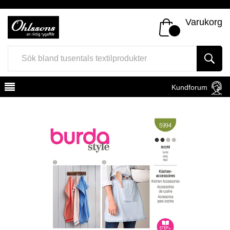
Varukorg
Kundforum
Register
Sign In