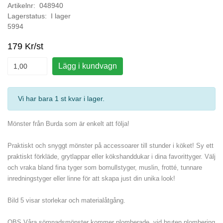
Artikelnr: 048940
Lagerstatus: I lager
5994
179 Kr/st
Lägg i kundvagn
Vi har bara 1 st kvar i lager
.
Mönster från Burda som är enkelt att följa!
Praktiskt och snyggt mönster på accessoarer till stunder i köket! Sy ett
praktiskt förkläde, grytlappar eller kökshanddukar i dina favorittyger. Välj
och vraka bland fina tyger som bomullstyger, muslin, frotté, tunnare
inredningstyger eller linne för att skapa just din unika look!
Bild 5 visar storlekar och materialåtgång.
OBS Våra sömnadsmönster kommer plomberade, vid bruten plombering