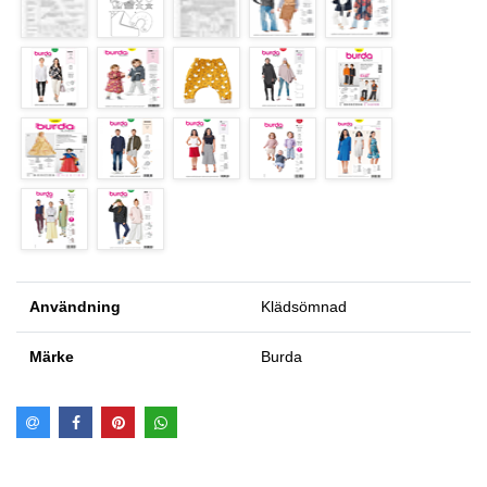
Användning
Klädsömnad
Märke
Burda