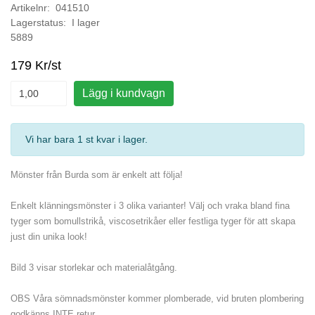
Artikelnr: 041510
Lagerstatus: I lager
5889
179 Kr/st
Lägg i kundvagn
Vi har bara 1 st kvar i lager
.
Mönster från Burda som är enkelt att följa!
Enkelt klänningsmönster i 3 olika varianter! Välj och vraka bland fina
tyger som bomullstrikå, viscosetrikåer eller festliga tyger för att skapa
just din unika look!
Bild 3 visar storlekar och materialåtgång.
OBS Våra sömnadsmönster kommer plomberade, vid bruten plombering
godkänns INTE retur.