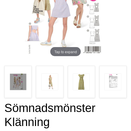
Tap to expand
Sömnadsmönster
Klänning