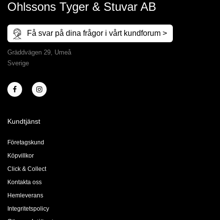
Ohlssons Tyger & Stuvar AB
Få svar på dina frågor i vårt kundforum >
Gräddvägen 29, Umeå
Sverige
Kundtjänst
Företagskund
Köpvillkor
Click & Collect
Kontakta oss
Hemleverans
Integritetspolicy