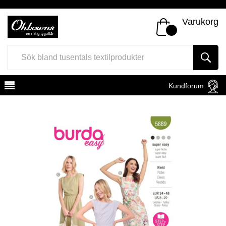
Varukorg
Kundforum
Register
Sign In