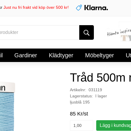
kr
Just nu fri frakt vid köp över 500 kr!
l
Gardiner
Klädtyger
Möbeltyger
U
Tråd 500m n
Artikelnr: 031119
Lagerstatus: I lager
ljusblå 195
85 Kr/st
Lägg i kundva