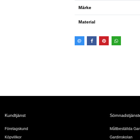
Märke
Material
Kundtjänst
Sömnadstjänst
Företagskund
Måttbeställda Gar
Köpvillkor
Gardinskolan