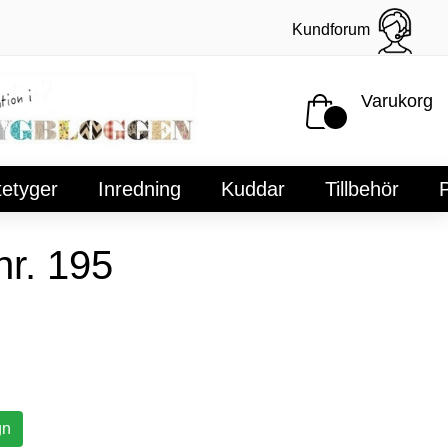
Kundforum
Varukorg
tetyger
Inredning
Kuddar
Tillbehör
P
r. 195
gn