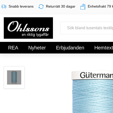
Snabb leverans
Returrätt 30 dagar
Enhetsfrakt 79 
REA
Nyheter
Erbjudanden
Hemtexti
Register
Sign In