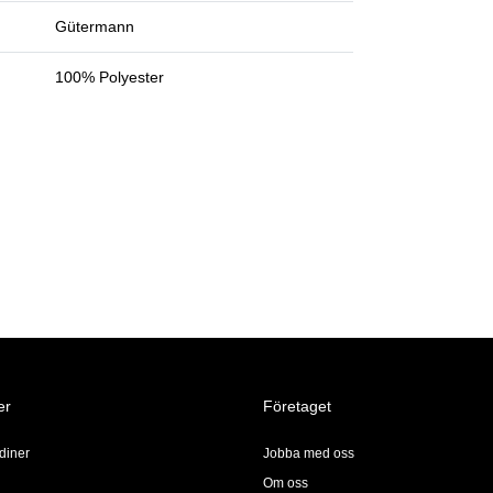
Gütermann
100% Polyester
er
Företaget
diner
Jobba med oss
Om oss