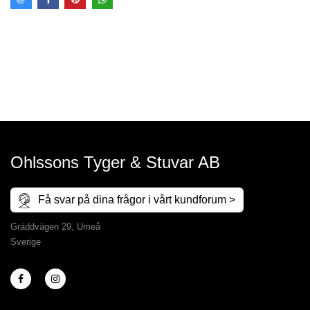
Ohlssons Tyger & Stuvar AB
Få svar på dina frågor i vårt kundforum >
Gräddvägen 29, Umeå
Sverige