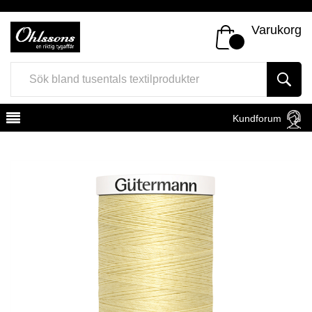
Varukorg
Kundforum
Register
Sign In