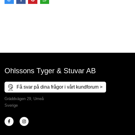
Ohlssons Tyger & Stuvar AB
Få svar på dina frågor i vårt kundforum >
Gräddvägen 29, Umeå
Sverige