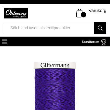
Varukorg
Kundforum
Register
Sign In