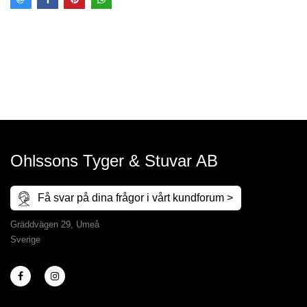
Ohlssons Tyger & Stuvar AB
Få svar på dina frågor i vårt kundforum >
Gräddvägen 29, Umeå
Sverige