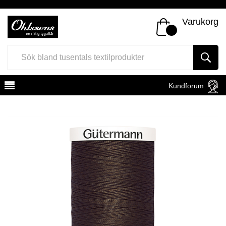
Varukorg
Kundforum
Register
Sign In