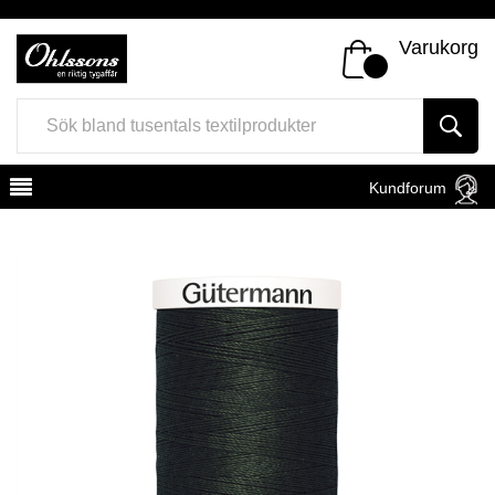
Varukorg
Kundforum
Register
Sign In