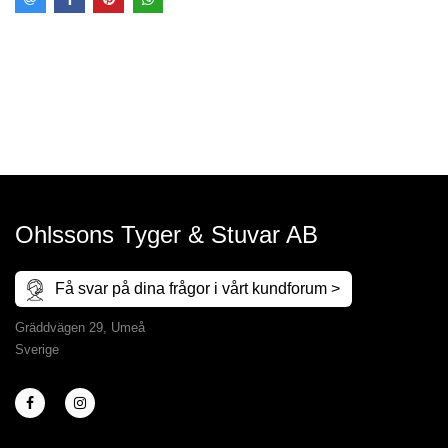
Ohlssons Tyger & Stuvar AB
Få svar på dina frågor i vårt kundforum >
Gräddvägen 29, Umeå
Sverige