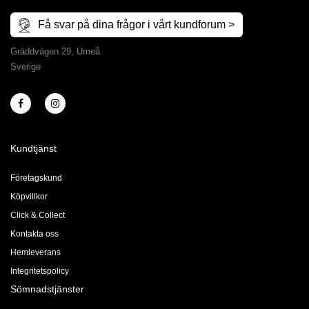
Få svar på dina frågor i vårt kundforum >
Gräddvägen 29, Umeå
Sverige
Kundtjänst
Företagskund
Köpvillkor
Click & Collect
Kontakta oss
Hemleverans
Integritetspolicy
Sömnadstjänster