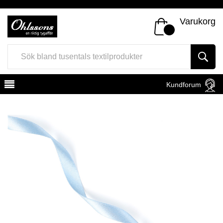
Varukorg
Kundforum
Register
Sign In