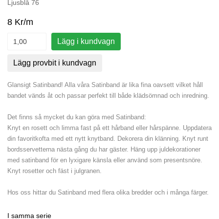
Ljusblå 76
8 Kr/m
Lägg i kundvagn
Lägg provbit i kundvagn
Glansigt Satinband! Alla våra Satinband är lika fina oavsett vilket håll
bandet vänds åt och passar perfekt till både klädsömnad och inredning.
Det finns så mycket du kan göra med Satinband:
Knyt en rosett och limma fast på ett hårband eller hårspänne. Uppdatera
din favoritkofta med ett nytt knytband. Dekorera din klänning. Knyt runt
bordsservetterna nästa gång du har gäster. Häng upp juldekorationer
med satinband för en lyxigare känsla eller använd som presentsnöre.
Knyt rosetter och fäst i julgranen.
Hos oss hittar du Satinband med flera olika bredder och i många färger.
I samma serie