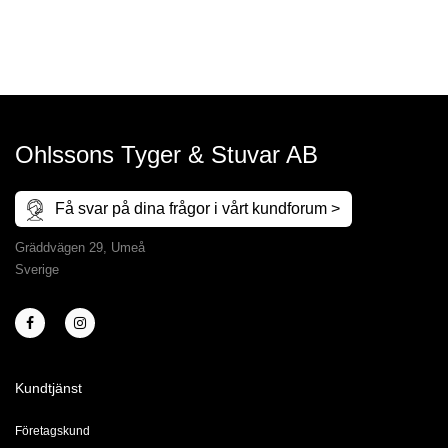
Ohlssons Tyger & Stuvar AB
Få svar på dina frågor i vårt kundforum >
Gräddvägen 29, Umeå
Sverige
Kundtjänst
Företagskund