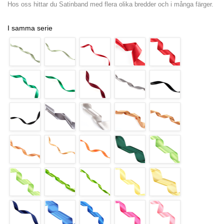
Hos oss hittar du Satinband med flera olika bredder och i många färger.
I samma serie