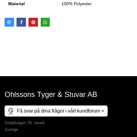
Material
100% Polyester
Ohlssons Tyger & Stuvar AB
Få svar på dina frågor i vårt kundforum >
Gräddvägen 29, Umeå
Sverige