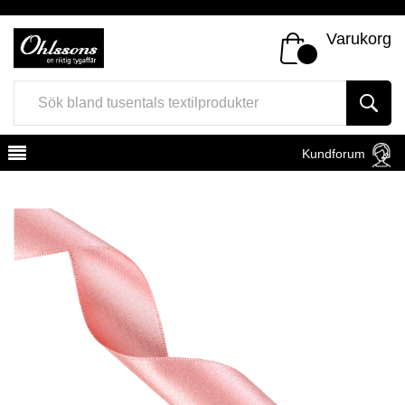
Varukorg
Kundforum
Register
Sign In