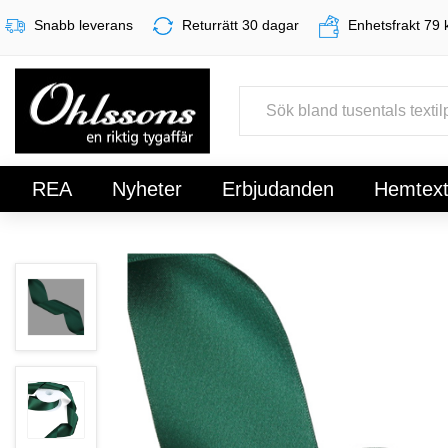
Snabb leverans
Returrätt 30 dagar
Enhetsfrakt 79 
REA
Nyheter
Erbjudanden
Hemtexti
Register
Sign In