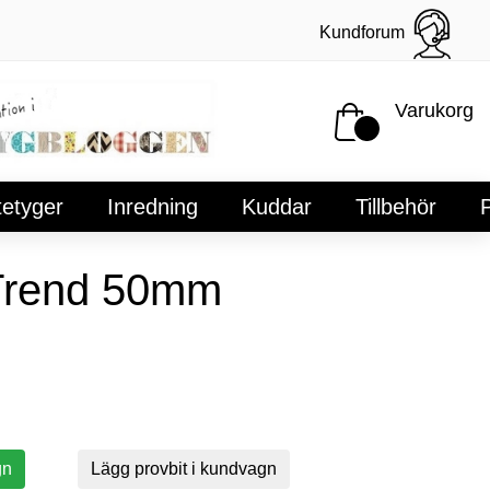
Kundforum
Varukorg
tetyger
Inredning
Kuddar
Tillbehör
P
Trend 50mm
gn
Lägg provbit i kundvagn