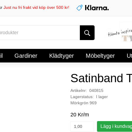
kr
Just nu fri frakt vid köp över 500 kr!
l
Gardiner
Klädtyger
Möbeltyger
U
Satinband 
Artikelnr: 040815
Lagerstatus: I lager
Mörkgrön 969
20 Kr/m
Lägg i kundva