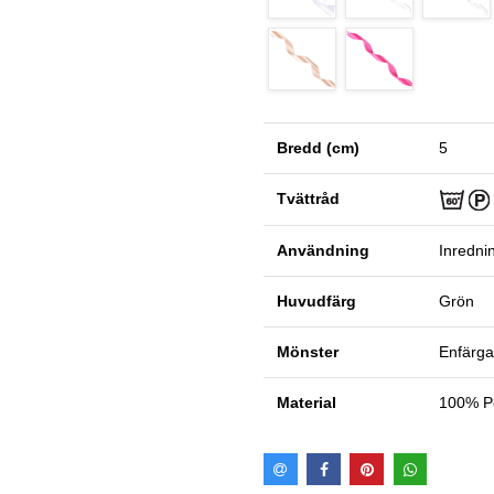
Bredd (cm)
5
Tvättråd
Användning
Inredni
Huvudfärg
Grön
Mönster
Enfärga
Material
100% Po