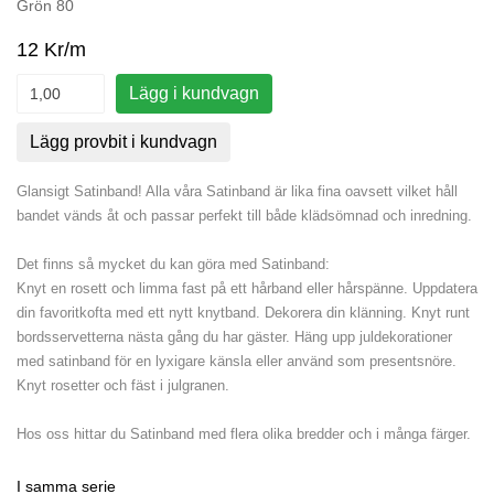
Grön 80
12 Kr/m
Lägg i kundvagn
Lägg provbit i kundvagn
Glansigt Satinband! Alla våra Satinband är lika fina oavsett vilket håll
bandet vänds åt och passar perfekt till både klädsömnad och inredning.
Det finns så mycket du kan göra med Satinband:
Knyt en rosett och limma fast på ett hårband eller hårspänne. Uppdatera
din favoritkofta med ett nytt knytband. Dekorera din klänning. Knyt runt
bordsservetterna nästa gång du har gäster. Häng upp juldekorationer
med satinband för en lyxigare känsla eller använd som presentsnöre.
Knyt rosetter och fäst i julgranen.
Hos oss hittar du Satinband med flera olika bredder och i många färger.
I samma serie