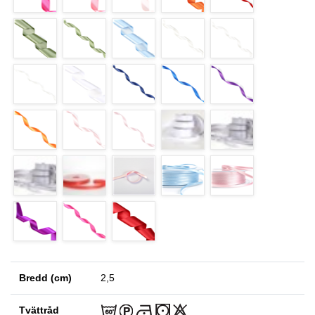
Bredd (cm)
2,5
Tvättråd