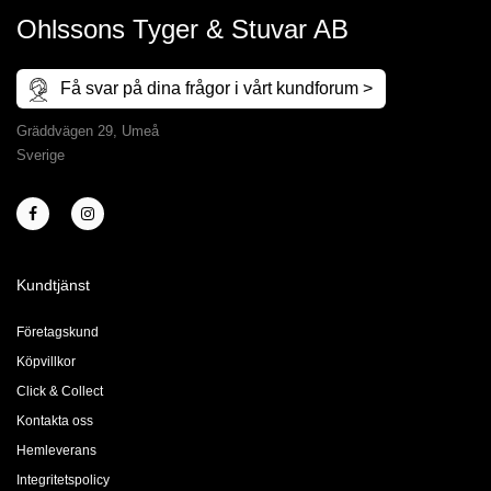
Ohlssons Tyger & Stuvar AB
Få svar på dina frågor i vårt kundforum >
Gräddvägen 29, Umeå
Sverige
Kundtjänst
Företagskund
Köpvillkor
Click & Collect
Kontakta oss
Hemleverans
Integritetspolicy