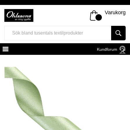
Varukorg
Kundforum
Register
Sign In