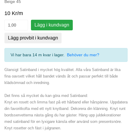
Beige 45
10 Kr/m
Lägg i kundvagn
Lägg provbit i kundvagn
Vi har bara 14 m kvar i lager
.
Behöver du mer?
Glansigt Satinband i mycket hög kvalitet. Alla våra Satinband är lika
fina oavsett vilket håll bandet vänds åt och passar perfekt till både
klädsömnad och inredning.
Det finns så mycket du kan göra med Satinband:
Knyt en rosett och limma fast på ett hårband eller hårspänne. Uppdatera
din favoritkofta med ett nytt knytband. Dekorera din klänning. Knyt runt
bordsservetterna nästa gång du har gäster. Häng upp juldekorationer
med satinband för en lyxigare känsla eller använd som presentsnöre.
Knyt rosetter och fäst i julgranen.