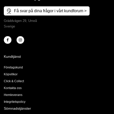
Få svar på dina frågor i vårt kundforum >
Gräddvägen 29, Umeå
Sverige
Kundtjänst
Företagskund
Köpvillkor
Click & Collect
Kontakta oss
Hemleverans
Integritetspolicy
Sömnadstjänster