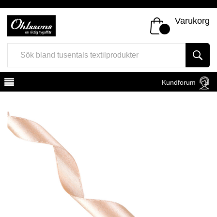
Varukorg
Kundforum
Register
Sign In