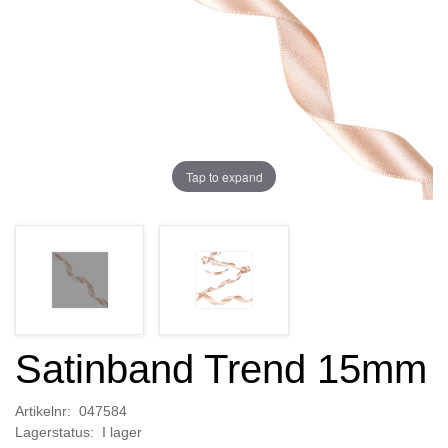
Tap to expand
Satinband Trend 15mm
Artikelnr: 047584
Lagerstatus: I lager