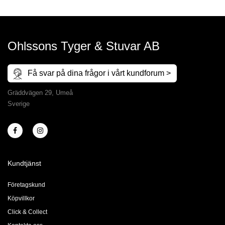
Ohlssons Tyger & Stuvar AB
Få svar på dina frågor i vårt kundforum >
Gräddvägen 29, Umeå
Sverige
Kundtjänst
Företagskund
Köpvillkor
Click & Collect