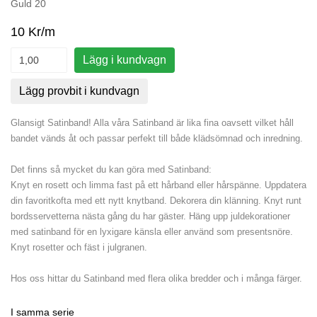
Guld 20
10 Kr/m
Lägg i kundvagn
Lägg provbit i kundvagn
Glansigt Satinband! Alla våra Satinband är lika fina oavsett vilket håll
bandet vänds åt och passar perfekt till både klädsömnad och inredning.
Det finns så mycket du kan göra med Satinband:
Knyt en rosett och limma fast på ett hårband eller hårspänne. Uppdatera
din favoritkofta med ett nytt knytband. Dekorera din klänning. Knyt runt
bordsservetterna nästa gång du har gäster. Häng upp juldekorationer
med satinband för en lyxigare känsla eller använd som presentsnöre.
Knyt rosetter och fäst i julgranen.
Hos oss hittar du Satinband med flera olika bredder och i många färger.
I samma serie