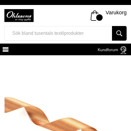
Varukorg
Kundforum
Register
Sign In