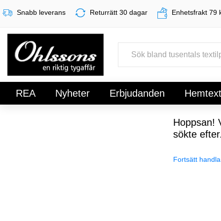
Snabb leverans
Returrätt 30 dagar
Enhetsfrakt 79 
REA
Nyheter
Erbjudanden
Hemtexti
Register
Sign In
Hoppsan! V
sökte efter
Fortsätt handla