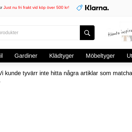
kr
Just nu fri frakt vid köp över 500 kr!
l
Gardiner
Klädtyger
Möbeltyger
U
i kunde tyvärr inte hitta några artiklar som matcha
.