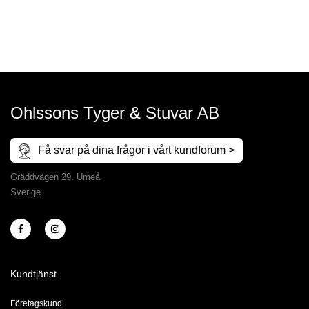
Ohlssons Tyger & Stuvar AB
Få svar på dina frågor i vårt kundforum >
Gräddvägen 29, Umeå
Sverige
Kundtjänst
Företagskund