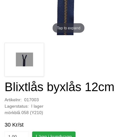
Tap to expand
Blixtlås byxlås 12cm
Artikelnr: 017003
Lagerstatus: I lager
mörkblå 058 (Y210)
30 Kr/st
Lägg i kundvagn