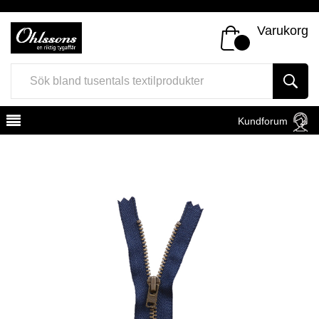
Varukorg
Kundforum
Register
Sign In