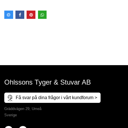
Ohlssons Tyger & Stuvar AB
Få svar på dina frågor i vårt kundforum >
Gräddvägen 29, Umeå
Sverige