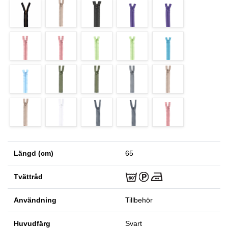
Längd (cm)
65
Tvättråd
Användning
Tillbehör
Huvudfärg
Svart