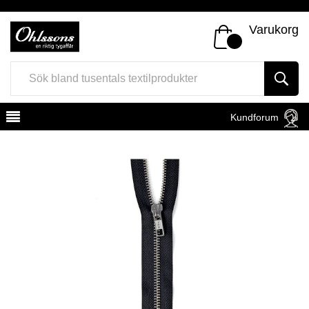
Varukorg
Kundforum
Register
Sign In