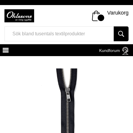
Varukorg
Kundforum
Register
Sign In