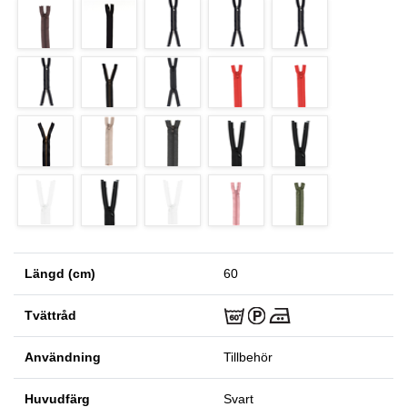
Längd (cm)
60
Tvättråd
Användning
Tillbehör
Huvudfärg
Svart