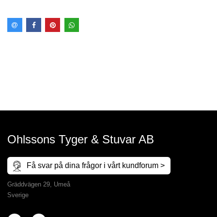
Ohlssons Tyger & Stuvar AB
Få svar på dina frågor i vårt kundforum >
Gräddvägen 29, Umeå
Sverige