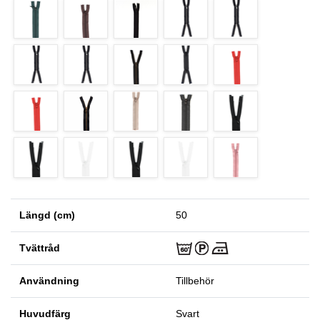
Längd (cm)
50
Tvättråd
Användning
Tillbehör
Huvudfärg
Svart