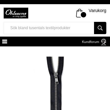
Varukorg
Kundforum
Register
Sign In