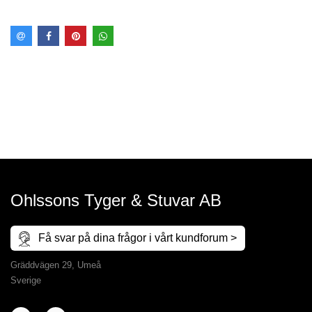
Ohlssons Tyger & Stuvar AB
Få svar på dina frågor i vårt kundforum >
Gräddvägen 29, Umeå
Sverige