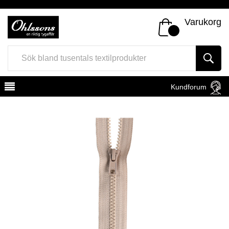
Varukorg
Kundforum
Register
Sign In