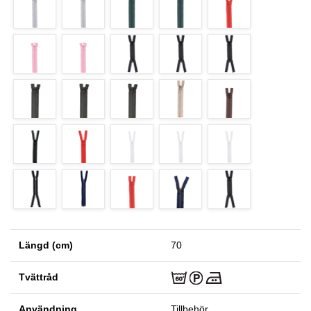
Längd (cm)
70
Tvättråd
Användning
Tillbehör