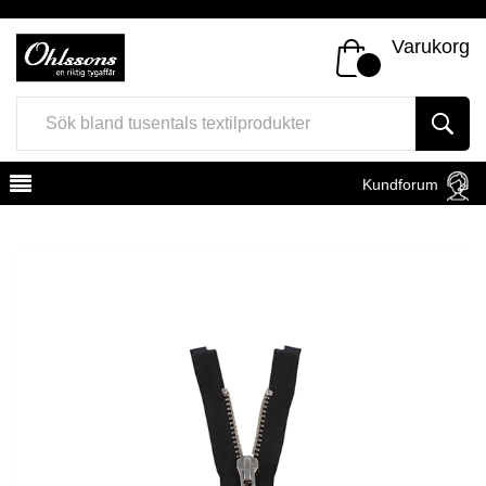
Varukorg
Kundforum
Register
Sign In