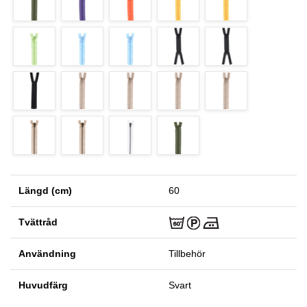
Längd (cm)
60
Tvättråd
Användning
Tillbehör
Huvudfärg
Svart