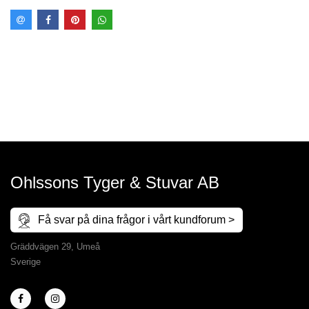
Ohlssons Tyger & Stuvar AB
Få svar på dina frågor i vårt kundforum >
Gräddvägen 29, Umeå
Sverige