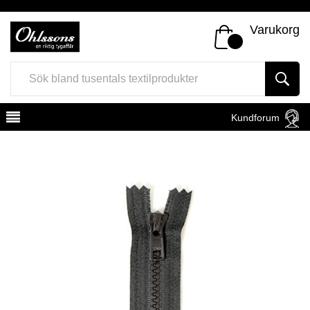
Varukorg
Kundforum
Register
Sign In