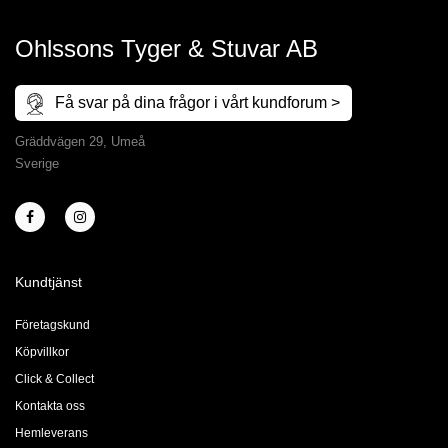
Ohlssons Tyger & Stuvar AB
Få svar på dina frågor i vårt kundforum >
Gräddvägen 29, Umeå
Sverige
Kundtjänst
Företagskund
Köpvillkor
Click & Collect
Kontakta oss
Hemleverans