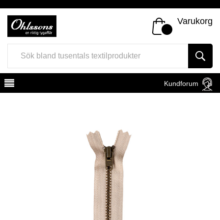
Varukorg
Kundforum
Register
Sign In