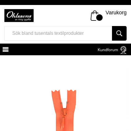
Varukorg
Kundforum
Register
Sign In