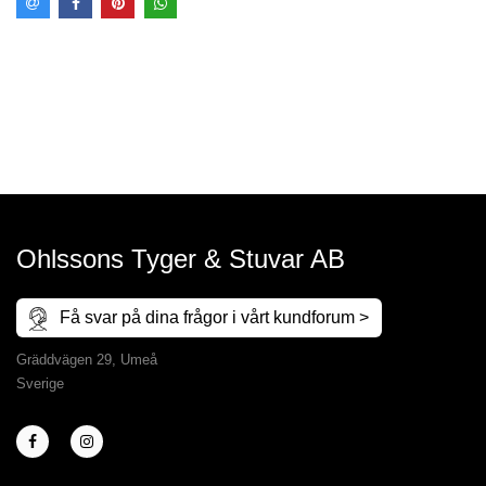
Ohlssons Tyger & Stuvar AB
Få svar på dina frågor i vårt kundforum >
Gräddvägen 29, Umeå
Sverige