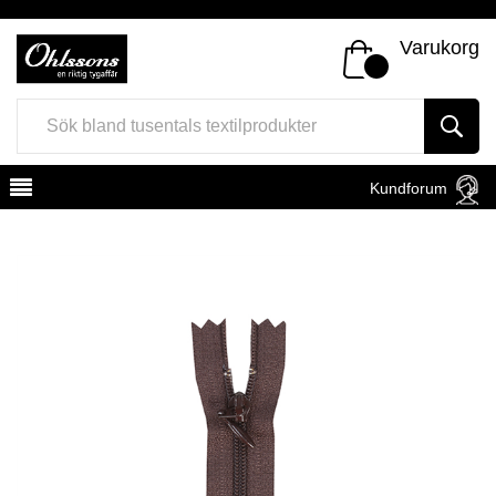
Varukorg
Kundforum
Register
Sign In