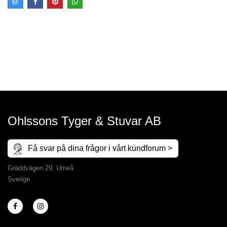
Ohlssons Tyger & Stuvar AB
Få svar på dina frågor i vårt kundforum >
Gräddvägen 29, Umeå
Sverige