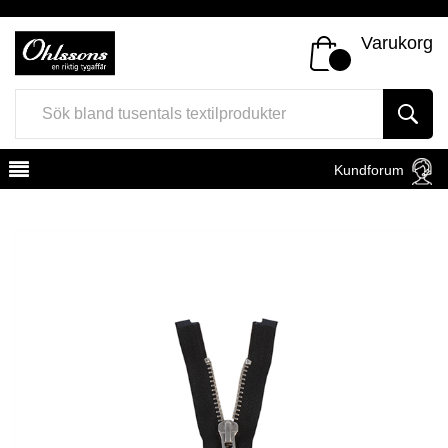
Varukorg
Kundforum
Register
Sign In