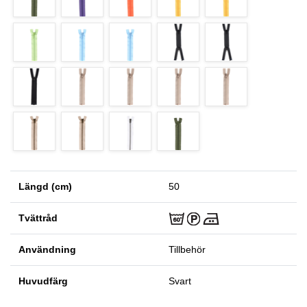
Längd (cm)
50
Tvättråd
Användning
Tillbehör
Huvudfärg
Svart