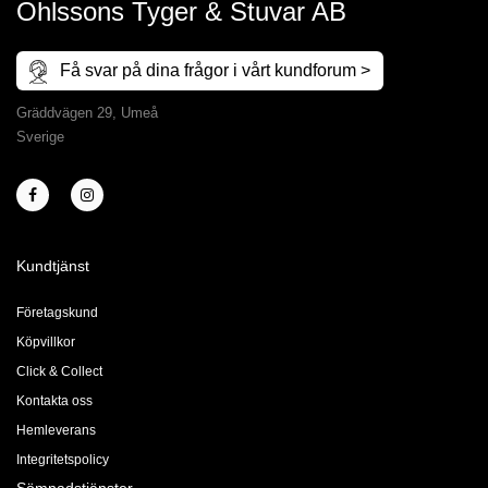
Ohlssons Tyger & Stuvar AB
Få svar på dina frågor i vårt kundforum >
Gräddvägen 29, Umeå
Sverige
Kundtjänst
Företagskund
Köpvillkor
Click & Collect
Kontakta oss
Hemleverans
Integritetspolicy