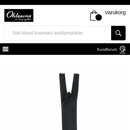
Varukorg
Kundforum
Register
Sign In