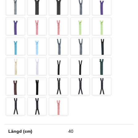
Längd (cm)
40