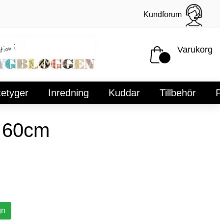
Kundforum
Varukorg
tetyger
Inredning
Kuddar
Tillbehör
P
t 60cm
gn