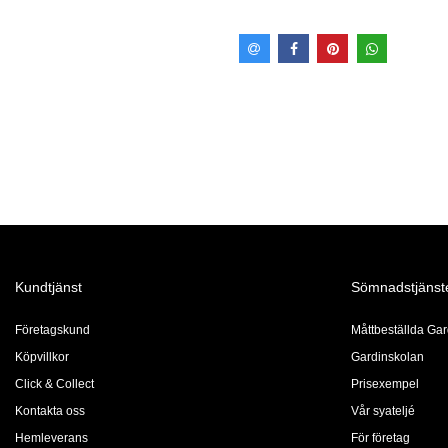
Kundtjänst
Sömnadstjänst
Företagskund
Måttbeställda Gar
Köpvillkor
Gardinskolan
Click & Collect
Prisexempel
Kontakta oss
Vår syateljé
Hemleverans
För företag