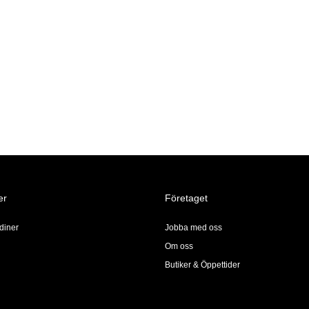
er
Företaget
diner
Jobba med oss
Om oss
Butiker & Öppettider