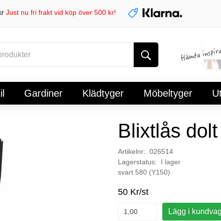
kr
Just nu fri frakt vid köp över 500 kr!
l
Gardiner
Klädtyger
Möbeltyger
U
Blixtlås dol
Artikelnr: 026514
Lagerstatus: I lager
svart 580 (Y150)
50 Kr/st
Lägg i kundva