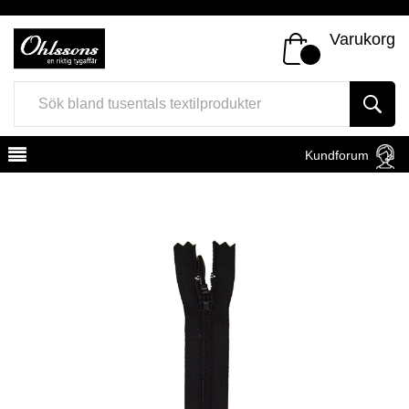
Varukorg
Kundforum
Register
Sign In