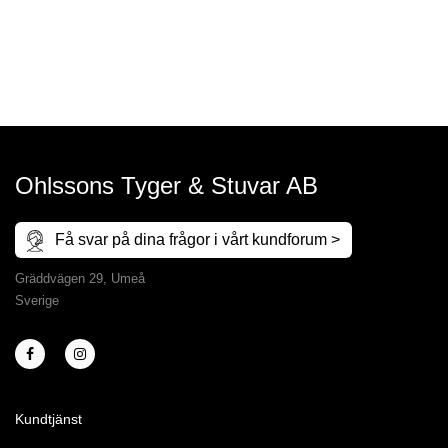
Ohlssons Tyger & Stuvar AB
Få svar på dina frågor i vårt kundforum >
Gräddvägen 29, Umeå
Sverige
Kundtjänst