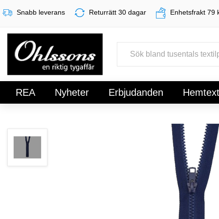
Snabb leverans
Returrätt 30 dagar
Enhetsfrakt 79 
REA
Nyheter
Erbjudanden
Hemtexti
Register
Sign In