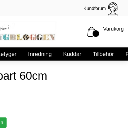
Kundforum
Varukorg
tetyger
Inredning
Kuddar
Tillbehör
P
lbart 60cm
gn