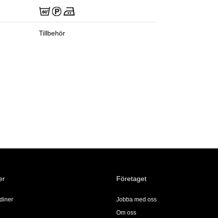
Tillbehör
er
Företaget
diner
Jobba med oss
Om oss