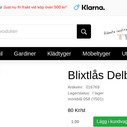
kr
Just nu fri frakt vid köp över 500 kr!
l
Gardiner
Klädtyger
Möbeltyger
U
Blixtlås De
Artikelnr: 016769
Lagerstatus: I lager
mörkblå 058 (Y501)
80 Kr/st
Lägg i kundva