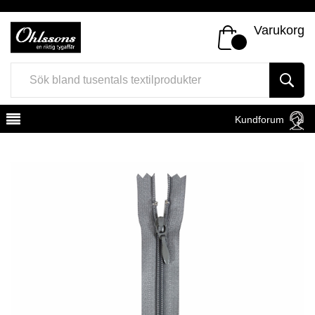
Varukorg
Kundforum
Register
Sign In