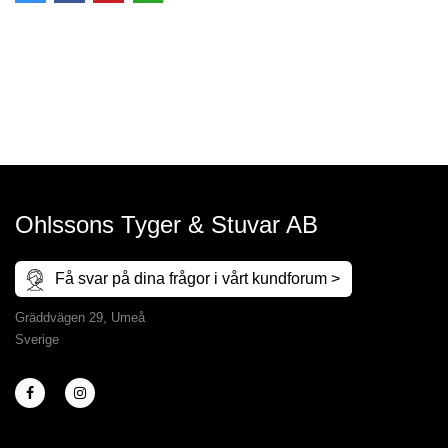
Ohlssons Tyger & Stuvar AB
Få svar på dina frågor i vårt kundforum >
Gräddvägen 29, Umeå
Sverige