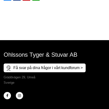
Ohlssons Tyger & Stuvar AB
Få svar på dina frågor i vårt kundforum >
Gräddvägen 29, Umeå
Sverige