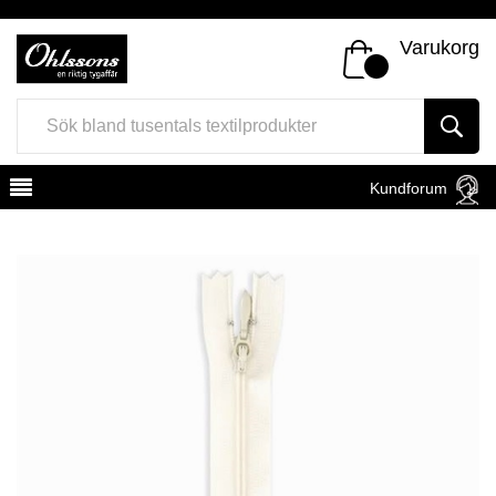
Varukorg
Kundforum
Register
Sign In