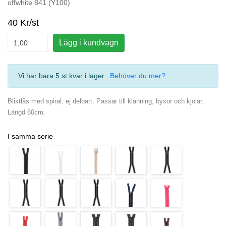
offwhite 841 (Y100)
40 Kr/st
Lägg i kundvagn
Vi har bara 5 st kvar i lager
.
Behöver du mer?
Blixtlås med spiral, ej delbart. Passar till klänning, byxor och kjolar.
Längd 60cm.
I samma serie